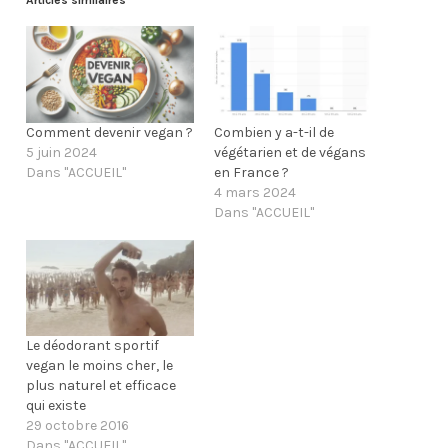
Articles similaires
o
o
u
u
r
r
p
p
a
a
r
r
t
t
a
a
g
g
e
e
Comment devenir vegan ?
Combien y a-t-il de
r
r
5 juin 2024
végétarien et de végans
s
s
u
u
Dans "ACCUEIL"
en France ?
r
r
F
T
4 mars 2024
a
w
Dans "ACCUEIL"
c
i
e
t
b
t
o
e
o
r
k
(
(
o
o
u
u
v
v
r
Le déodorant sportif
r
e
e
d
vegan le moins cher, le
d
a
plus naturel et efficace
a
n
n
s
qui existe
s
u
29 octobre 2016
u
n
n
e
Dans "ACCUEIL"