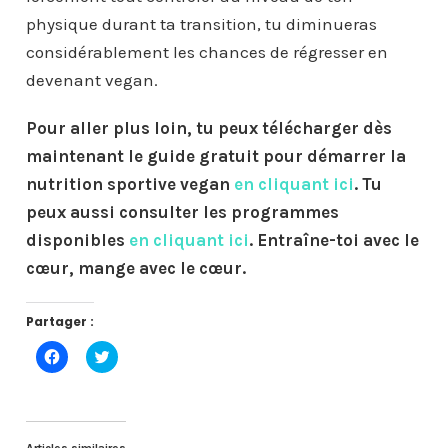
physique durant ta transition, tu diminueras
considérablement les chances de régresser en
devenant vegan.
Pour aller plus loin, tu peux télécharger dès
maintenant le guide gratuit pour démarrer la
nutrition sportive vegan
en cliquant ici
. Tu
peux aussi consulter les programmes
disponibles
en cliquant ici
. Entraîne-toi avec le
cœur, mange avec le cœur.
Partager :
C
C
l
l
i
i
q
q
u
u
e
e
z
z
p
p