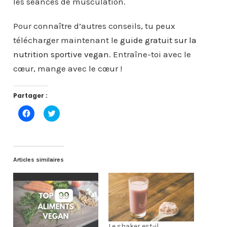
les séances de musculation.
Pour connaître d’autres conseils, tu peux
télécharger maintenant le
guide gratuit sur la
nutrition sportive vegan
. Entraîne-toi avec le
cœur, mange avec le cœur !
Partager :
C
C
l
l
i
i
q
q
u
u
e
e
z
z
p
p
Articles similaires
o
o
u
u
r
r
p
p
a
a
r
r
t
t
a
a
g
g
e
e
Le shaker est-il