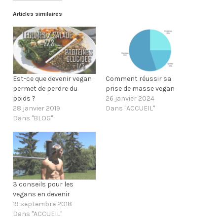
z
z
p
p
Articles similaires
o
o
u
u
r
r
p
p
a
a
r
r
t
t
a
a
g
g
e
e
Est-ce que devenir vegan
Comment réussir sa
r
r
permet de perdre du
prise de masse vegan
s
s
u
u
poids ?
26 janvier 2024
r
r
F
T
28 janvier 2019
Dans "ACCUEIL"
a
w
Dans "BLOG"
c
i
e
t
b
t
o
e
o
r
k
(
(
o
o
u
u
v
v
r
3 conseils pour les
r
e
e
d
vegans en devenir
d
a
19 septembre 2018
a
n
n
s
Dans "ACCUEIL"
s
u