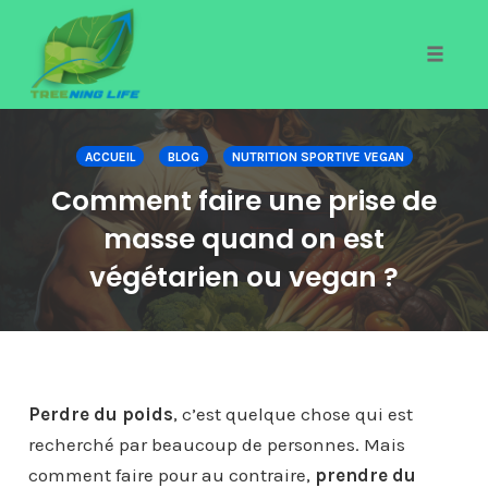
Toggle
naviga
Skip
to
ACCUEIL
BLOG
NUTRITION SPORTIVE VEGAN
content
Comment faire une prise de
masse quand on est
végétarien ou vegan ?
Perdre du poids
, c’est quelque chose qui est
recherché par beaucoup de personnes. Mais
comment faire pour au contraire,
prendre du