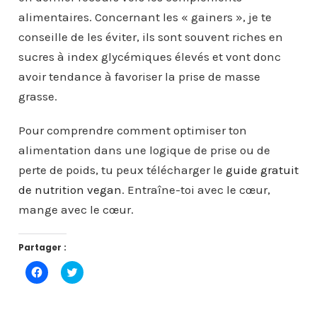
alimentaires. Concernant les « gainers », je te
conseille de les éviter, ils sont souvent riches en
sucres à index glycémiques élevés et vont donc
avoir tendance à favoriser la prise de masse
grasse.
Pour comprendre comment optimiser ton
alimentation dans une logique de prise ou de
perte de poids, tu peux télécharger le
guide gratuit
de nutrition vegan
. Entraîne-toi avec le cœur,
mange avec le cœur.
Partager :
C
C
l
l
i
i
q
q
u
u
e
e