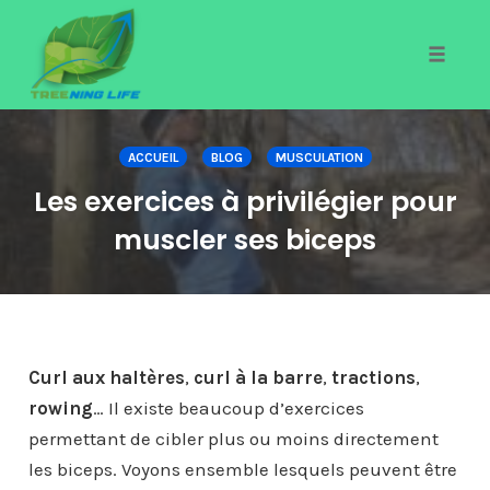
Toggle
naviga
Skip
to
ACCUEIL
BLOG
MUSCULATION
content
Les exercices à privilégier pour
muscler ses biceps
Curl aux haltères
,
curl à la barre
,
tractions
,
rowing
… Il existe beaucoup d’exercices
permettant de cibler plus ou moins directement
les biceps. Voyons ensemble lesquels peuvent être