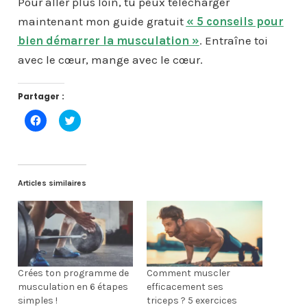
Pour aller plus loin, tu peux télécharger
maintenant mon guide gratuit
« 5 conseils pour
bien démarrer la musculation »
. Entraîne toi
avec le cœur, mange avec le cœur.
Partager :
C
C
l
l
i
i
q
q
u
u
e
e
z
z
p
p
Articles similaires
o
o
u
u
r
r
p
p
a
a
r
r
t
t
a
a
g
g
e
e
Crées ton programme de
Comment muscler
r
r
musculation en 6 étapes
efficacement ses
s
s
u
u
simples !
triceps ? 5 exercices
r
r