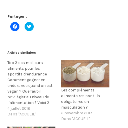
Partager :
C
C
l
l
i
i
q
q
u
u
e
e
z
z
p
p
Articles similaires
o
o
u
u
Top 3 des meilleurs
r
r
p
p
aliments pour les
a
a
r
r
sportifs d’endurance
t
t
Comment gagner en
a
a
g
g
endurance quand on est
e
e
Les compléments
vegan ? Que faut-il
r
r
alimentaires sont-ils
s
s
privilégier au niveau de
u
u
obligatoires en
l’alimentation ? Voici 3
r
r
F
T
musculation ?
aliments 100% d’origine
4 juillet 2018
a
w
2 novembre 2017
végétale qui présentent
Dans "ACCUEIL"
c
i
e
t
Dans "ACCUEIL"
un profil nutritionnel
b
t
particulièrement
o
e