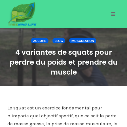
Toggle
naviga
Skip
to
ACCUEIL
BLOG
MUSCULATION
content
4 variantes de squats pour
perdre du poids et prendre du
muscle
Le squat est un exercice fondamental pour
n’importe quel objectif sportif, que ce soit la perte
de masse grasse, la prise de masse musculaire, la