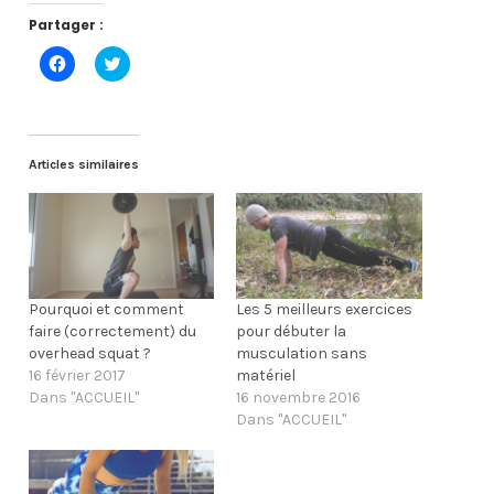
Partager :
C
C
l
l
i
i
q
q
u
u
e
e
z
z
p
p
Articles similaires
o
o
u
u
r
r
p
p
a
a
r
r
t
t
a
a
g
g
e
e
Pourquoi et comment
Les 5 meilleurs exercices
r
r
faire (correctement) du
pour débuter la
s
s
u
u
overhead squat ?
musculation sans
r
r
F
T
16 février 2017
matériel
a
w
Dans "ACCUEIL"
16 novembre 2016
c
i
e
t
Dans "ACCUEIL"
b
t
o
e
o
r
k
(
(
o