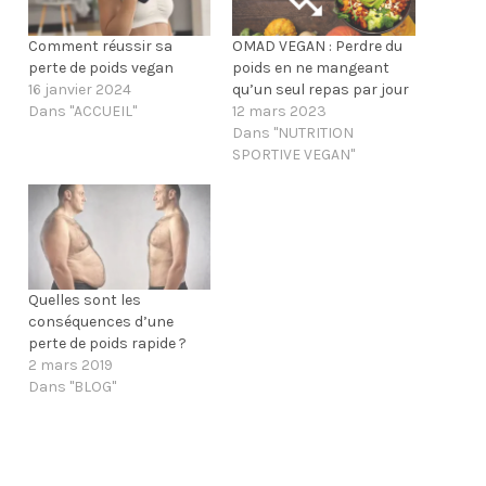
a
a
g
g
e
e
Comment réussir sa
OMAD VEGAN : Perdre du
r
r
perte de poids vegan
poids en ne mangeant
s
s
u
u
16 janvier 2024
qu’un seul repas par jour
r
r
F
T
Dans "ACCUEIL"
12 mars 2023
a
w
Dans "NUTRITION
c
i
e
t
SPORTIVE VEGAN"
b
t
o
e
o
r
k
(
(
o
o
u
u
v
v
r
r
e
e
d
Quelles sont les
d
a
conséquences d’une
a
n
n
s
perte de poids rapide ?
s
u
2 mars 2019
u
n
n
e
Dans "BLOG"
e
n
n
o
o
u
u
v
v
e
e
l
l
l