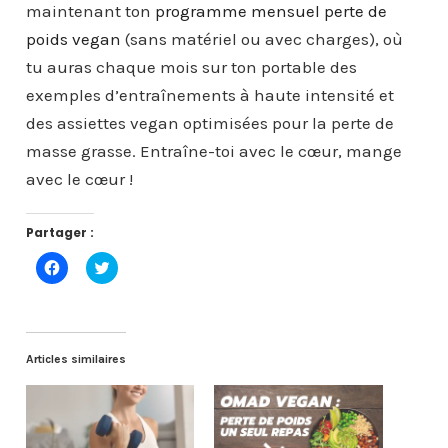
maintenant ton
programme mensuel perte de
poids vegan
(sans matériel ou avec charges), où
tu auras chaque mois sur ton portable des
exemples d’entraînements à haute intensité et
des assiettes vegan optimisées pour la perte de
masse grasse. Entraîne-toi avec le cœur, mange
avec le cœur !
Partager :
C
C
l
l
i
i
q
q
u
u
e
e
z
z
p
p
Articles similaires
o
o
u
u
r
r
p
p
a
a
r
r
t
t