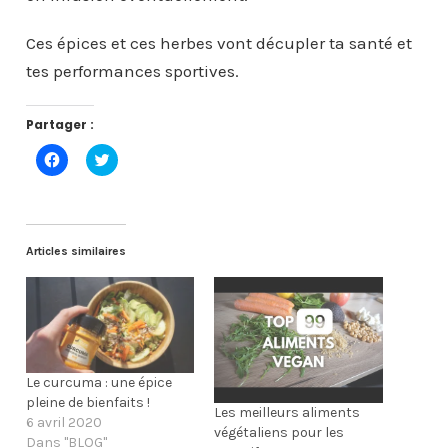
Ces épices et ces herbes vont décupler ta santé et
tes performances sportives.
Partager :
C
C
l
l
i
i
q
q
u
u
e
e
z
z
p
p
Articles similaires
o
o
u
u
r
r
p
p
a
a
r
r
t
t
a
a
g
g
e
e
Le curcuma : une épice
r
r
pleine de bienfaits !
s
s
Les meilleurs aliments
u
u
6 avril 2020
r
r
végétaliens pour les
F
T
Dans "BLOG"