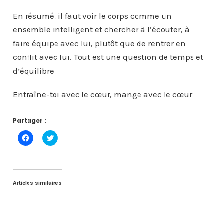
En résumé, il faut voir le corps comme un
ensemble intelligent et chercher à l’écouter, à
faire équipe avec lui, plutôt que de rentrer en
conflit avec lui. Tout est une question de temps et
d’équilibre.
Entraîne-toi avec le cœur, mange avec le cœur.
Partager :
C
C
l
l
i
i
q
q
u
u
e
e
z
z
p
p
Articles similaires
o
o
u
u
r
r
p
p
a
a
r
r