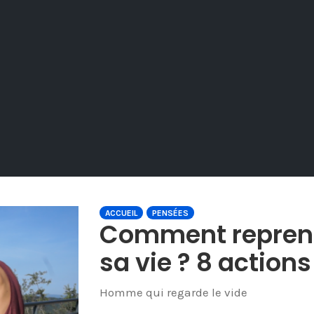
ACCUEIL
PENSÉES
Comment reprendr
sa vie ? 8 action
Homme qui regarde le vide